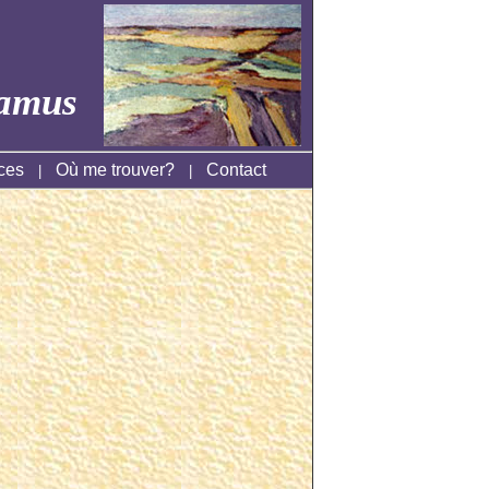
amus
ces
Où me trouver?
Contact
|
|